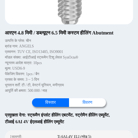
आरएन 4.8 मिमी / डब्ल्यूएन 6.5 मिमी कस्टम हीलिंग Abutment
उत्पत्ति के प्लेस: चीन
ब्रांड नाम: ANGELS
प्रमाणन: TUV CE, ISO13485, ISO9001
मॉडल संख्या: आईटीआई स्ट्रूमैन टिशू लेवल SynOcta®
न्यूनतम आदेश मात्रा: 10pcs
मूल्य: USD6-9
पैकेजिंग विवरण: 1pcs / बैग
प्रसव के समय: 3 ~ 5 दिन
भुगतान शर्तें: टी / टी, वेस्टर्न यूनियन, मनीग्राम
आपूर्ति की क्षमता: 500.000 / माह
विस्तार
विवरण
प्रमुखता देना:
स्ट्रूमैन इंप्लांट हीलिंग एबटमेंट
,
स्ट्रोमैन हीलिंग एब्यूमेंट
,
टीआई 6AI 4V ईएलआई हीलिंग एब्यूमेंट
1सामग्री:
Ti 6AI-4V ELI (ग्रेड 5)