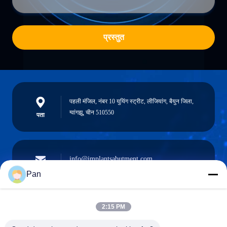
प्रस्तुत
पहली मंजिल, नंबर 10 युयिंग स्ट्रीट, लीजियांग, बैयुन जिला,
ग्वांगझू, चीन 510550
पता
info@implantsabutment.com
angels.dentalcenter@gmail.com
ईमेल
Pan
2:15 PM
+86-13678907329