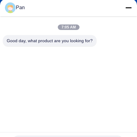
angels.dentalcenter@gmail.com
ईमेल
Pan
7:05 AM
+86-13678907329
Good day, what product are you looking for?
फ़ोन
ANGELS Dental Implant Solutions Center
ANGELS Dental Implant Solutions Center