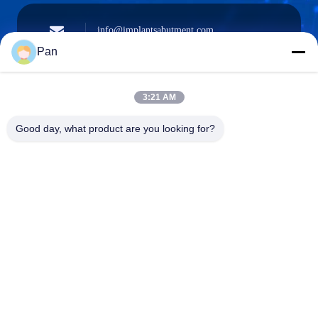
info@implantsabutment.com
angels.dentalcenter@gmail.com
ईमेल
Pan
3:21 AM
+86-13678907329
Good day, what product are you looking for?
फ़ोन
ANGELS Dental Implant Solutions Center