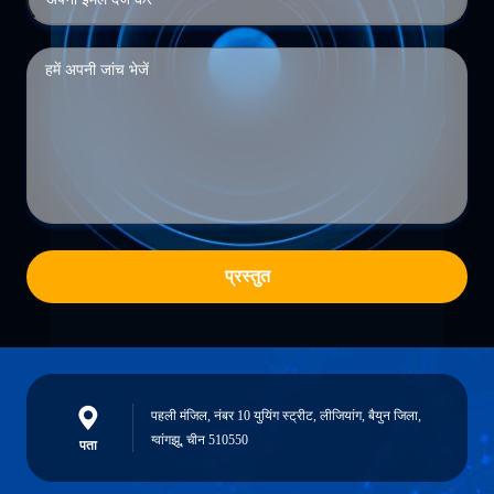
प्रस्तुत
पहली मंजिल, नंबर 10 युयिंग स्ट्रीट, लीजियांग, बैयुन जिला,
ग्वांगझू, चीन 510550
पता