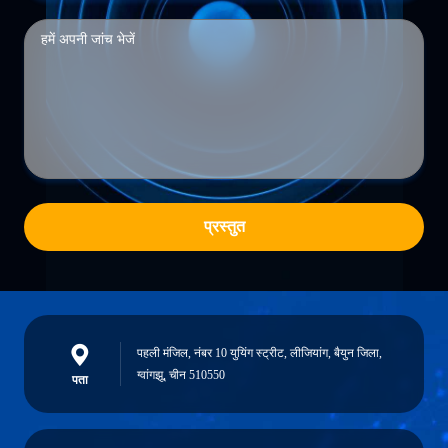
प्रस्तुत
पहली मंजिल, नंबर 10 युयिंग स्ट्रीट, लीजियांग, बैयुन जिला,
ग्वांगझू, चीन 510550
पता