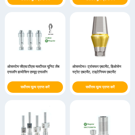
ओसस्टेम जीएस/टीएस मल्टीपल यूनिट लैब
ओसस्टेम® ट्रांसफर एबटमेंट, हिओसेन
एनालॉग हायोसिन एमयूए एनालॉग
स्ट्रेट एबटमेंट, टाइटेनियम एबटमेंट
सर्वोत्तम मूल्य प्राप्त करें
सर्वोत्तम मूल्य प्राप्त करें