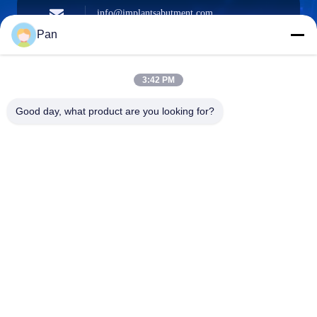
info@implantsabutment.com
angels.dentalcenter@gmail.com
ईमेल
Pan
3:42 PM
+86-13678907329
Good day, what product are you looking for?
फ़ोन
ANGELS Dental Implant Solutions Center
ANGELS Dental Implant Solutions Center