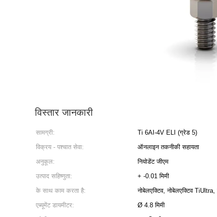
विस्तार जानकारी
सामग्री:
Ti 6AI-4V ELI (ग्रेड 5)
विक्रय - पश्चात सेवा:
ऑनलाइन तकनीकी सहायता
अनुकूल:
नियोडेंट जीएम
उत्पाद सहिष्णुता:
+ -0.01 मिमी
के साथ काम करता है:
नोबेलएक्टिव, नोबेलएक्टिव TiUltra,
एब्यूमेंट डायमीटर:
Ø 4.8 मिमी