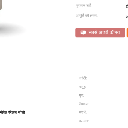
भुगतान शर्तें:
ट
आपूर्ति की क्षमता:
5
सबसे अच्छी कीमत
वारंटी:
मसूड़ा:
गुण:
पेंचकस:
 नोबेल पैरेलल सीसी
संदर्भ:
मरम्मत: