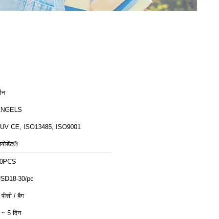
ीन
ANGELS
UV CE, ISO13485, ISO9001
ियोडेंट®
10PCS
SD18-30/pc
 पीसी / बैग
 ~ 5 दिन