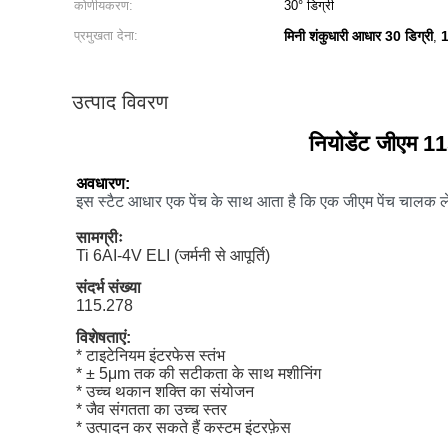
कोणीयकरण:
30° डिग्री
प्रमुखता देना:
मिनी शंकुधारी आधार 30 डिग्री
1
,
उत्पाद विवरण
नियोडेंट जीएम 11
अवधारण:
इस स्टैट आधार एक पेंच के साथ आता है कि एक जीएम पेंच चालक ले
सामग्रीः
Ti 6AI-4V ELI (जर्मनी से आपूर्ति)
संदर्भ संख्या
115.278
विशेषताएं:
* टाइटेनियम इंटरफेस स्तंभ
* ± 5μm तक की सटीकता के साथ मशीनिंग
* उच्च थकान शक्ति का संयोजन
* जैव संगतता का उच्च स्तर
* उत्पादन कर सकते हैं कस्टम इंटरफ़ेस