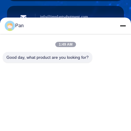
info@implantsabutment.com
angels.dentalcenter@gmail.com
ईमेल
Pan
1:49 AM
+86-13678907329
Good day, what product are you looking for?
फ़ोन
ANGELS Dental Implant Solutions Center