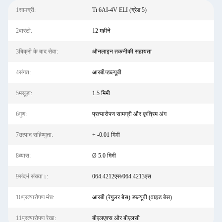
1सामग्री:
Ti 6AI-4V ELI (ग्रेड 5)
2वारंटी:
12 महीने
3बिक्री के बाद सेवा:
ऑनलाइन तकनीकी सहायता
4संगत:
आरबी/डब्ल्यूबी
5मसूड़ा:
1.5 मिमी
6गुण:
प्रत्यारोपण सामग्री और कृत्रिम अंग
7उत्पाद सहिष्णुता:
+ -0.01 मिमी
8व्यास:
Ø 5.0 मिमी
9संदर्भ संख्या।:
064.4212एस/064.4213एस
10प्रत्यारोपण मंच:
आरबी (रेगुलर बेस) डब्ल्यूबी (वाइड बेस)
11प्रत्यारोपण रेखा:
बीएलएक्स और बीएलसी