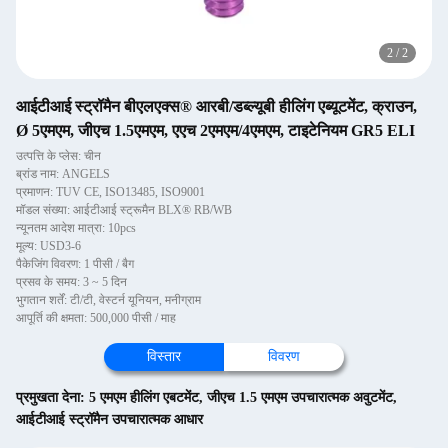
2
/
2
आईटीआई स्ट्रॉमैन बीएलएक्स® आरबी/डब्ल्यूबी हीलिंग एब्यूटमेंट, क्राउन,
Ø 5एमएम, जीएच 1.5एमएम, एएच 2एमएम/4एमएम, टाइटेनियम GR5 ELI
उत्पत्ति के प्लेस: चीन
ब्रांड नाम: ANGELS
प्रमाणन: TUV CE, ISO13485, ISO9001
मॉडल संख्या: आईटीआई स्ट्रूमैन BLX® RB/WB
न्यूनतम आदेश मात्रा: 10pcs
मूल्य: USD3-6
पैकेजिंग विवरण: 1 पीसी / बैग
प्रसव के समय: 3 ~ 5 दिन
भुगतान शर्तें: टी/टी, वेस्टर्न यूनियन, मनीग्राम
आपूर्ति की क्षमता: 500,000 पीसी / माह
विस्तार
विवरण
प्रमुखता देना:
5 एमएम हीलिंग एबटमेंट
,
जीएच 1.5 एमएम उपचारात्मक अवुटमेंट
,
आईटीआई स्ट्रॉमैन उपचारात्मक आधार