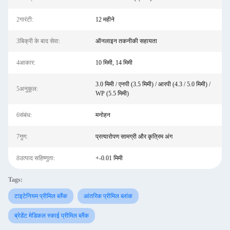
2गारंटी:
12 महीने
3बिक्री के बाद सेवा:
ऑनलाइन तकनीकी सहायता
4आकार:
10 मिमी, 14 मिमी
3.0 मिमी / एनपी (3.5 मिमी) / आरपी (4.3 / 5.0 मिमी) /
5अनुकूल:
WP (5.5 मिमी)
6संबंध:
मनोहन
7गुण:
प्रत्यारोपण सामग्री और कृत्रिम अंग
8उत्पाद सहिष्णुता:
+-0.01 मिमी
Tags:
टाइटेनियम प्रीमिल ब्लैंक
आंतरिक प्रीमिल ब्लांक
ब्रेडेंट मेडिकल स्काई प्रीमिल ब्लैंक