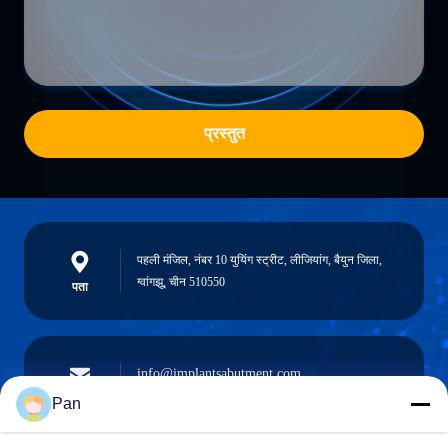
प्रस्तुत
पहली मंजिल, नंबर 10 युयिंग स्ट्रीट, लीजियांग, बैयुन जिला,
ग्वांगझू, चीन 510550
पता
info@implantsabutment.com
angels.dentalcenter@gmail.com
ईमेल
Pan