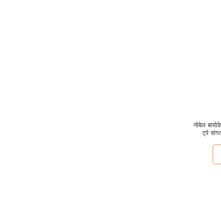
नोबेल बायोक
ट्रे सं