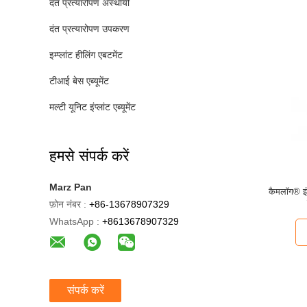
दंत प्रत्यारोपण अस्थायी
दंत प्रत्यारोपण उपकरण
इम्प्लांट हीलिंग एबटमेंट
टीआई बेस एब्यूमेंट
मल्टी यूनिट इंप्लांट एब्यूमेंट
हमसे संपर्क करें
Marz Pan
कैमलॉग® इंप
फ़ोन नंबर :
+86-13678907329
WhatsApp :
+8613678907329
संपर्क करें