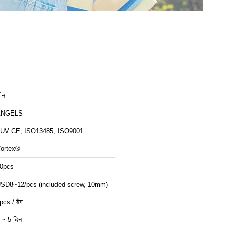
ीन
ANGELS
UV CE, ISO13485, ISO9001
ortex®
0pcs
SD8~12/pcs (included screw, 10mm)
pcs / बैग
 ~ 5 दिन