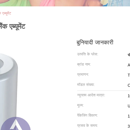
एब्यूमेंट
ंक एब्यूमेंट
बुनियादी जानकारी
उत्पत्ति के प्लेस:
च
ब्रांड नाम:
प्रमाणन:
T
मॉडल संख्या:
C
न्यूनतम आदेश मात्रा:
1
मूल्य:
U
पैकेजिंग विवरण:
1
प्रसव के समय:
3