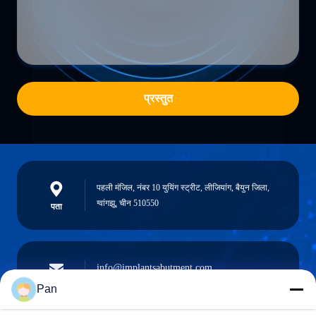
प्रस्तुत
पहली मंजिल, नंबर 10 युयिंग स्ट्रीट, लीजियांग, बैयुन जिला,
ग्वांगझू, चीन 510550
पता
info@implantsabutment.com
angels.dentalcenter@gmail.com
ईमेल
Pan