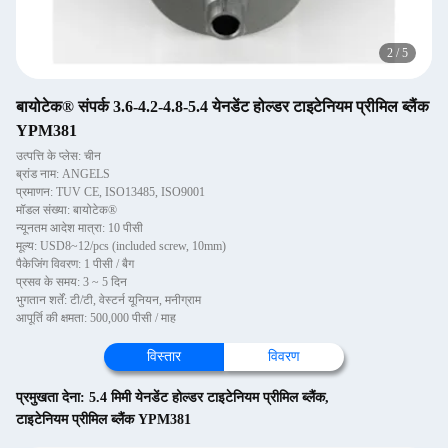
2
/
5
बायोटेक® संपर्क 3.6-4.2-4.8-5.4 येनडेंट होल्डर टाइटेनियम प्रीमिल ब्लैंक
YPM381
उत्पत्ति के प्लेस: चीन
ब्रांड नाम: ANGELS
प्रमाणन: TUV CE, ISO13485, ISO9001
मॉडल संख्या: बायोटेक®
न्यूनतम आदेश मात्रा: 10 पीसी
मूल्य: USD8~12/pcs (included screw, 10mm)
पैकेजिंग विवरण: 1 पीसी / बैग
प्रसव के समय: 3 ~ 5 दिन
भुगतान शर्तें: टी/टी, वेस्टर्न यूनियन, मनीग्राम
आपूर्ति की क्षमता: 500,000 पीसी / माह
विस्तार
विवरण
प्रमुखता देना:
5.4 मिमी येनडेंट होल्डर टाइटेनियम प्रीमिल ब्लैंक
,
टाइटेनियम प्रीमिल ब्लैंक YPM381