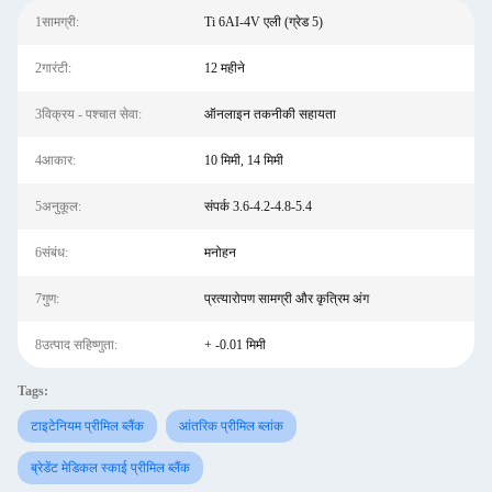
1सामग्री:
Ti 6AI-4V एली (ग्रेड 5)
2गारंटी:
12 महीने
3विक्रय - पश्चात सेवा:
ऑनलाइन तकनीकी सहायता
4आकार:
10 मिमी, 14 मिमी
5अनुकूल:
संपर्क 3.6-4.2-4.8-5.4
6संबंध:
मनोहन
7गुण:
प्रत्यारोपण सामग्री और कृत्रिम अंग
8उत्पाद सहिष्णुता:
+ -0.01 मिमी
Tags:
टाइटेनियम प्रीमिल ब्लैंक
आंतरिक प्रीमिल ब्लांक
ब्रेडेंट मेडिकल स्काई प्रीमिल ब्लैंक